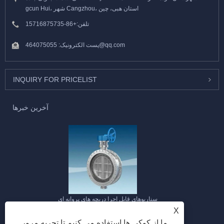
gcun Hui، شهر Cangzhou، استان هبی، چین
تلفن:
+86-15716875735
464075055@qq.com
پست الکترونیک:
INQUIRY FOR PRICELIST
آخرین خبرها
سناریوهای قابل اجرا دریچه های پروانه ای
X
2026/02/04
ما از کوکی ها استفاده می کنیم تا تجربه مرور