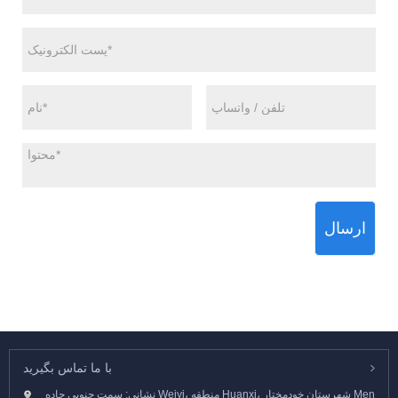
ارسال
با ما تماس بگیرید
نشانی: سمت جنوبی جاده Weiyi، منطقه Huanxi، شهرستان خودمختار Men