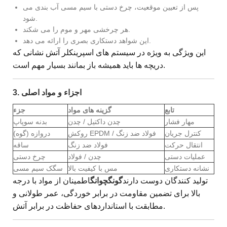
پس از تعیین موقعیت، چرخ دستی با سیم مسی آب بندی می
شود.
هر چرخشی مهر و موم را می شکند.
این شواهد دستکاری بصری را ارائه می دهد.
این ویژگی به ویژه در سیستم های اسپرینکلر آتش نشانی که
دریچه ها باید همیشه باز بمانند بسیار مهم است.
3. اجزاء و مواد اصلی
تابع
گزینه های مواد
جزء
مهار فشار
چدن داکتیل / چدن
بدنه سوپاپ
کنترل جریان
روکش EPDM / فولاد ضد زنگ
دروازه (گوه)
انتقال حرکت
فولاد ضد زنگ
ساقه
عملیات دستی
چدن / فولاد
چرخ دستی
نشانه دستکاری
مس با کیفیت بالا
سگک سیم مسی
تولید کنندگان دوست دارند
گونگچوانگ
اطمینان از مواد با درجه
بالا برای تضمین مقاومت در برابر خوردگی، عمر طولانی و
مطابقت با استانداردهای حفاظت در برابر آتش.