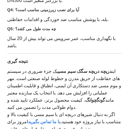
DN300 یا بزرگتر متغیر است.
Q4: آیا برای نصب زیرزمینی مناسب است؟
بله، با پوشش مناسب ضد خوردگی و اقدامات حفاظتی.
Q5: چه مدت طول می کشد؟
با نگهداری مناسب، عمر سرویس می تواند بیش از 20 سال
باشد.
نتیجه گیری
این
دریچه دریچه سگک سیم مسی
یک جزء ضروری در سیستم
های حفاظت از حریق مدرن و خطوط لوله صنعتی است. مهر
و موم مسی ضد دستکاری آن ایمنی، انطباق و قابلیت اطمینان
عملیاتی را افزایش می دهد. با انتخاب یک سازنده معتبر
مانند
گونگچوانگ
، کیفیت محصول برتر، عملکرد تایید شده و
دوام طولانی مدت را تضمین می کنید.
اگر به دنبال شیرهای دریچه ای با سیم مسی با کیفیت بالا و
متناسب با نیاز پروژه خود هستید،
با ما تماس بگیرید
امروز برای
پشتیبانی فنی حرفه ای و نقل قول های رقابتی.