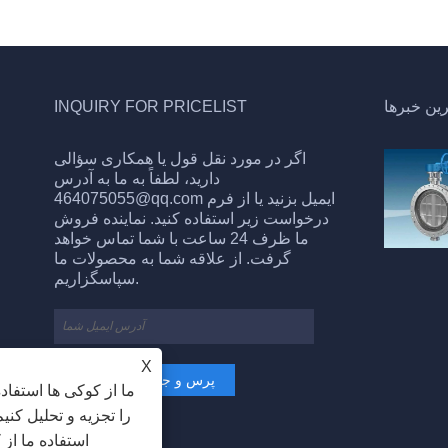
ین خبرها
INQUIRY FOR PRICELIST
اگر در مورد نقل قول یا همکاری سؤالی
ویژگی های شیرهای توپی
2026/02/04
دارید، لطفاً به ما به آدرس
464075055@qq.com ایمیل بزنید یا از فرم
مقاوم در برابر سایش؛ از آنجایی که هسته شیر
درخواست زیر استفاده کنید. نماینده فروش
دریچه توپ مهر و موم شده از فولاد آلیاژی
ما ظرف 24 ساعت با شما تماس خواهد
اسپری شده است و حلقه آب بندی از فولاد
آلیاژی جوش داده شده است ...
گرفت. از علاقه شما به محصولات ما
سپاسگزاریم.
X
ما از کوکی ها استفاد
را تجزیه و تحلیل کنی
استفاده ما از