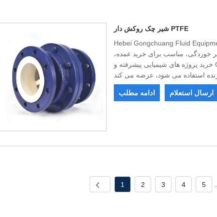
شیر چک روکش دار PTFE
Hebei Gongchuang Flui. شیر چک با پوشش PTFE با کیفیت
بر خوردگی، مناسب برای خرید عمده،
خرید پروژه های شیمیایی پیشرفته و OEM/ODM، که به طور گسترده در سیستم های خط
ارسال استعلام
ادامه مطلب
1
2
3
4
5
.