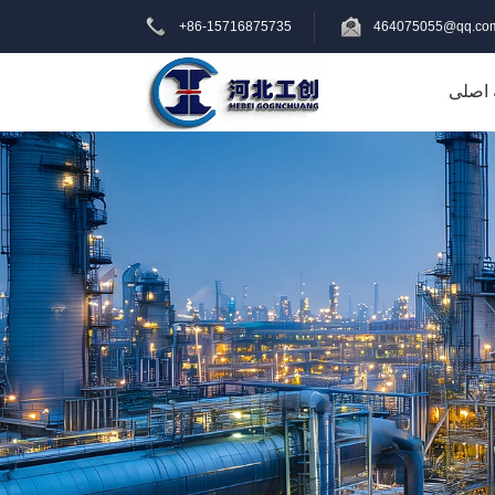
+86-15716875735
464075055@qq.co
اصلی