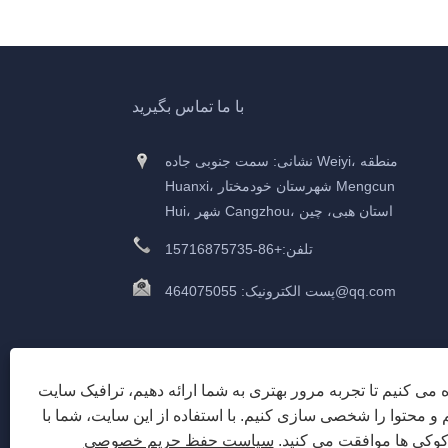
با ما تماس بگیرید
نشانی: سمت جنوبی جاده Weiyi، منطقه
Huanxi، شهرستان خودمختار Mengcun
Hui، شهر Cangzhou، استان هبی، چین
تلفن:
+86-15716875735
464075055@qq.com
پست الکترونیک:
ه می کنیم تا تجربه مرور بهتری به شما ارائه دهیم، ترافیک سایت
م و محتوا را شخصی سازی کنیم. با استفاده از این سایت، شما با
 کوکی ها موافقت می کنید.
سیاست حفظ حریم خصوصی