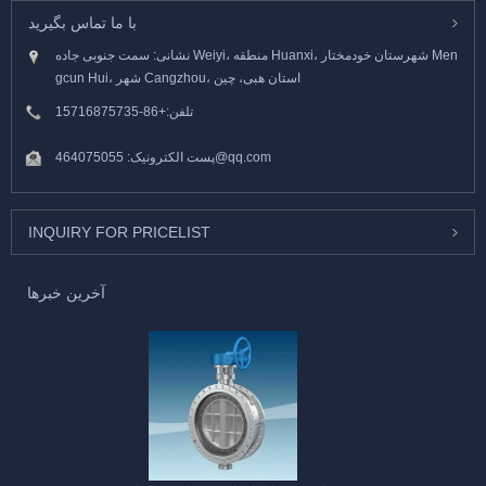
با ما تماس بگیرید
نشانی: سمت جنوبی جاده Weiyi، منطقه Huanxi، شهرستان خودمختار Men
gcun Hui، شهر Cangzhou، استان هبی، چین
تلفن:
+86-15716875735
464075055@qq.com
پست الکترونیک:
INQUIRY FOR PRICELIST
آخرین خبرها