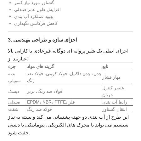
گشتاور مورد نیاز کمتر
افزایش طول عمر صندلی
بهبود عملکرد آب بندی
کاهش فرکانس نگهداری
3. اجزای سازه و طراحی مهندسی
اجزای اصلی یک شیر پروانه ای دوگانه غیرعادی با کارایی بالا
عبارتند از:
تابع
گزینه های مواد
جزء
چدن، چدن داکتیل، فولاد کربنی، فولاد ضد
بدنه
مهار فشار
زنگ
سوپاپ
عنصر کنترل
فولاد ضد زنگ، برنز
دیسک
جریان
رابط آب بندی
EPDM، NBR، PTFE، فلز
صندلی
انتقال گشتاور
فولاد ضد زنگ
شفت
این طرح از آب بندی دو جهته پشتیبانی می کند و بسته به نیاز
سیستم می تواند با محرک های الکتریکی، پنوماتیکی یا دستی
جفت شود.