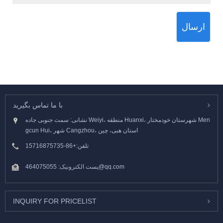
ارسال
با ما تماس بگیرید
نشانی: سمت جنوبی جاده Weiyi، منطقه Huanxi، شهرستان خودمختار Men
gcun Hui، شهر Cangzhou، استان هبی، چین
تلفن:
+86-15716875735
464075055@qq.com
پست الکترونیک:
INQUIRY FOR PRICELIST