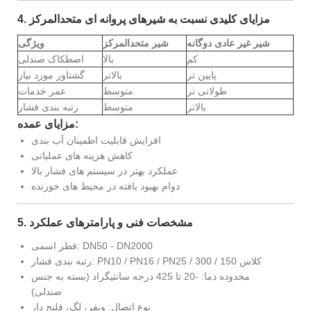
4. مزایای کلیدی نسبت به شیرهای پروانه ای متحدالمرکز
شیر غیر عادی دوگانه
شیر متحدالمرکز
ویژگی
کم
بالا
اصطکاک صندلی
پایین تر
بالاتر
گشتاور مورد نیاز
طولانی تر
متوسط
عمر خدمات
بالاتر
متوسط
رتبه بندی فشار
مزایای عمده:
افزایش قابلیت اطمینان آب بندی
کاهش هزینه های عملیاتی
عملکرد بهتر در سیستم های فشار بالا
دوام بهبود یافته در محیط های خورنده
5. مشخصات فنی و پارامترهای عملکرد
قطر اسمی: DN50 - DN2000
رتبه بندی فشار: PN10 / PN16 / PN25 / کلاس 150 / 300
محدوده دما: -20 تا 425 درجه سانتیگراد (بسته به جنس
صندلی)
نوع اتصال: ویفر، لگ، فلنج دار